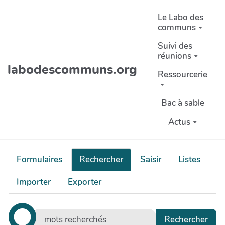
Aller au contenu principal
Le Labo des
communs
Suivi des
réunions
labodescommuns.org
Ressourcerie
Bac à sable
Actus
Formulaires
Rechercher
Saisir
Listes
Importer
Exporter