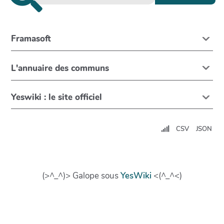
Framasoft
L'annuaire des communs
Yeswiki : le site officiel
CSV
JSON
(>^_^)> Galope sous
YesWiki
<(^_^<)