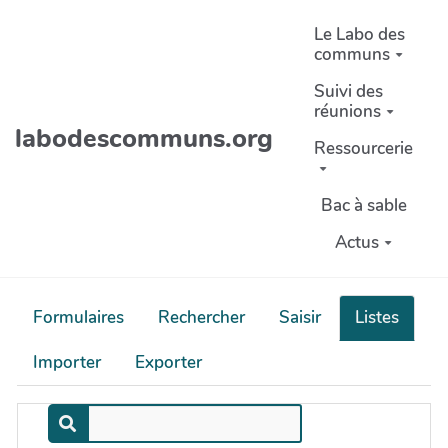
Aller au contenu principal
Le Labo des
communs
Suivi des
réunions
labodescommuns.org
Ressourcerie
Bac à sable
Actus
Formulaires
Rechercher
Saisir
Listes
Importer
Exporter