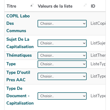
Titre
Valeurs de la liste
ID
COPIL Labo
Des
ListCopi
Communs
Sujet De La
ListSujetD
Capitalisation
Thématiques
ListThema
Type
ListeType
Type D'outil
ListTypeD
Pres AAC
Type De
Document -
ListTypeD
Capitalisation