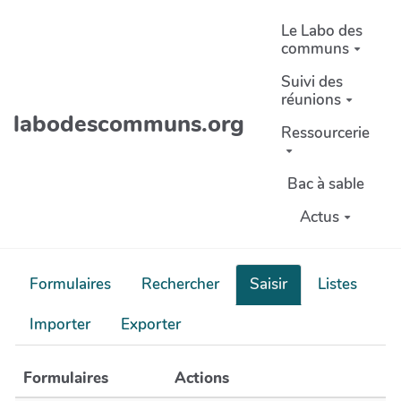
Aller au contenu principal
Le Labo des
communs
Suivi des
réunions
labodescommuns.org
Ressourcerie
Bac à sable
Actus
Formulaires
Rechercher
Saisir
Listes
Importer
Exporter
Formulaires
Actions