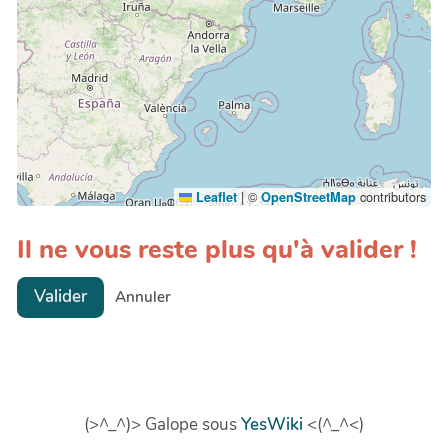
|
©
contributors
Leaflet
OpenStreetMap
Il ne vous reste plus qu'à valider !
Valider
Annuler
(>^_^)> Galope sous
YesWiki
<(^_^<)