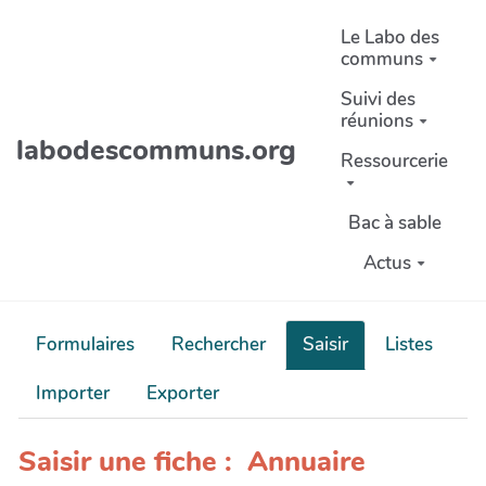
Aller au contenu principal
Le Labo des
communs
Suivi des
réunions
labodescommuns.org
Ressourcerie
Bac à sable
Actus
Formulaires
Rechercher
Saisir
Listes
Importer
Exporter
Saisir une fiche : Annuaire