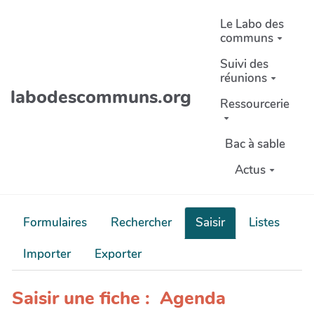
Aller au contenu principal
Le Labo des
communs
Suivi des
réunions
labodescommuns.org
Ressourcerie
Bac à sable
Actus
Formulaires
Rechercher
Saisir
Listes
Importer
Exporter
Saisir une fiche : Agenda