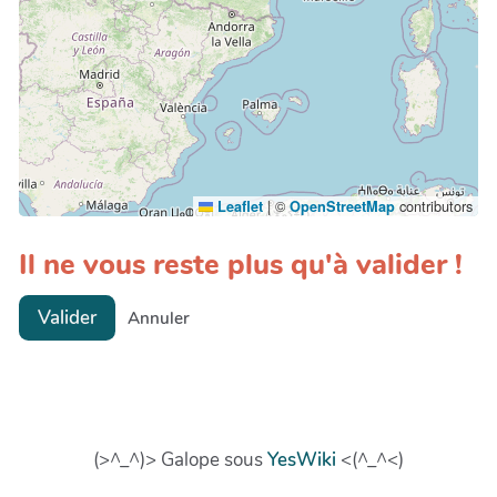
|
©
contributors
Leaflet
OpenStreetMap
Il ne vous reste plus qu'à valider !
Valider
Annuler
(>^_^)> Galope sous
YesWiki
<(^_^<)