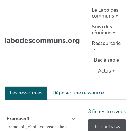
Aller au contenu principal
Le Labo des
communs
Suivi des
réunions
labodescommuns.org
Ressourcerie
Bac à sable
Actus
Les ressources
Déposer une ressource
3
fiches trouvées
Framasoft
Tri par type
Framasoft, c’est une association