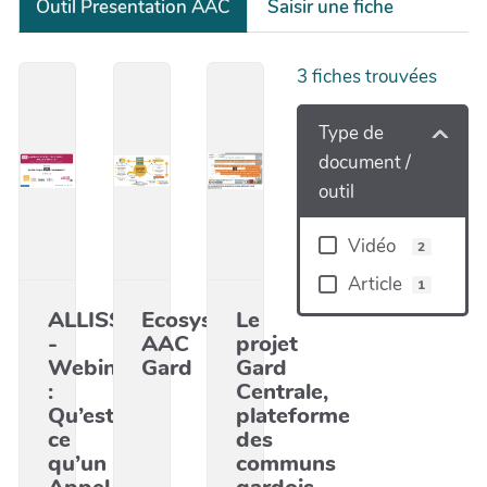
Outil Presentation AAC
Saisir une fiche
3
fiches trouvées
Type de
document /
outil
Vidéo
2
Article
1
ALLISS
Ecosystème
Le
-
AAC
projet
Webinaire
Gard
Gard
:
Centrale,
Qu’est-
plateforme
ce
des
qu’un
communs