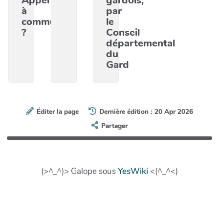
Appel
gardois,
à
par
communs
le
?
Conseil
départemental
du
Gard
Éditer la page
Dernière édition : 20 Apr 2026
Partager
(>^_^)> Galope sous
YesWiki
<(^_^<)