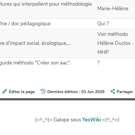
ctures qui interpellent pour méthodologie
Marie-Hélène
phie / doc pédagogique
Qui ?
Voir méthodo
 d'impact social, écologique,...
Hélène Duclos -
MHP
 guide méthodo "Créer son aac".
?
Éditer la page
Dernière édition : 01 Jun 2026
Partager
(>^_^)> Galope sous
YesWiki
<(^_^<)