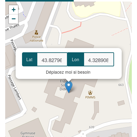
+
−
Lat
Lon
Déplacez moi si besoin