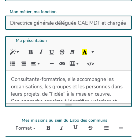
Mon métier, ma fonction
Ma présentation
Consultante-formatrice, elle accompagne les
organisations, les groupes et les personnes dans
leurs projets, de "l'idée" à la mise en œuvre.
Son approche consiste à identifier, valoriser et
mobiliser les ressources (individuelles,
collectives) nécessaires au projet.
Mes missions au sein du Labo des communs
Il s'agit d'un accompagnement de "fond"
Format
(structuration du projet) et de forme