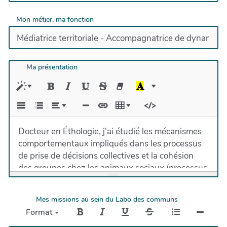
Mon métier, ma fonction
Ma présentation
Docteur en Éthologie, j'ai étudié les mécanismes
comportementaux impliqués dans les processus
de prise de décisions collectives et la cohésion
des groupes chez les animaux sociaux (processus
de prise de décisions, leadership, dynamique de
suivi, coopération, etc.).
Mes missions au sein du Labo des communs
Depuis 2012, j'accompagne et forme aux
Format
pratiques de coopération, de l'échelle de collectifs