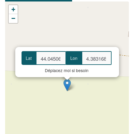
+
−
Lat
Lon
Déplacez moi si besoin