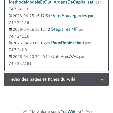
MethodeModeleEtOutilArdansDeCapitalisati
par
74.7.241.16
GererSauvegardes
2026-04-25 16:12:54
par
74.7.241.16
StagiairesIMF
2026-04-25 16:12:42
par
74.7.241.16
PageRapideHaut
2026-04-23 05:16:20
par
74.7.242.8
OutilPresAAC
2026-04-20 20:40:21
par
74.7.227.181
Index des pages et fiches du wiki
(>^_^)> Galope sous
YesWiki
<(^_^<)